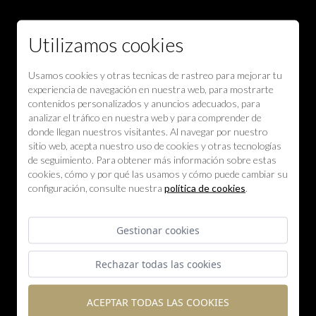
Utilizamos cookies
Usamos cookies y otras tecnicas de rastreo para mejorar tu
experiencia de navegación en nuestra web, para mostrarte
contenidos personalizados y anuncios adecuados, para
analizar el tráfico en nuestra web y para comprender de
donde llegan nuestros visitantes. Al navegar por nuestro
sitio web, acepta nuestro uso de cookies y otras tecnologías
de seguimiento. Para obtener más información sobre estas
cookies, cómo y por qué las usamos y cómo puede cambiar su
configuración, consulte nuestra
política de cookies
.
Gestionar cookies
Rechazar todas las cookies
ACEPTAR TODAS LAS COOKIES