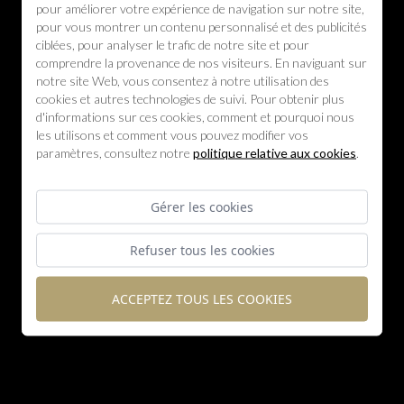
pour améliorer votre expérience de navigation sur notre site,
pour vous montrer un contenu personnalisé et des publicités
ciblées, pour analyser le trafic de notre site et pour
comprendre la provenance de nos visiteurs. En naviguant sur
notre site Web, vous consentez à notre utilisation des
cookies et autres technologies de suivi. Pour obtenir plus
d'informations sur ces cookies, comment et pourquoi nous
les utilisons et comment vous pouvez modifier vos
paramètres, consultez notre
politique relative aux cookies
.
Gérer les cookies
Refuser tous les cookies
ACCEPTEZ TOUS LES COOKIES